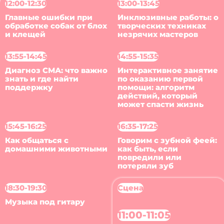
12:00-12:30
13:00-13:45
Главные ошибки при
Инклюзивные работы: о
обработке собак от блох
творческих техниках
и клещей
незрячих мастеров
13:55-14:45
14:55-15:35
Диагноз СМА: что важно
Интерактивное занятие
знать и где найти
по оказанию первой
поддержку
помощи: алгоритм
действий, который
может спасти жизнь
15:45-16:25
16:35-17:25
Как общаться с
Говорим с зубной феей:
домашними животными
как быть, если
повредили или
потеряли зуб
18:30-19:30
Сцена
Музыка под гитару
11:00-11:05