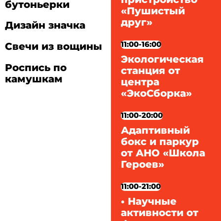
бутоньерки
«Пушистый
друг»
Дизайн значка
11:00-16:00
Свечи из вощины
Экологическая
Роспись по
станция от
камушкам
центра
«ЭкоСборка»
11:00-20:00
Адаптивный
бокс и паркур
от АНО «Школа
Героев»
11:00-21:00
• Научные
активности от