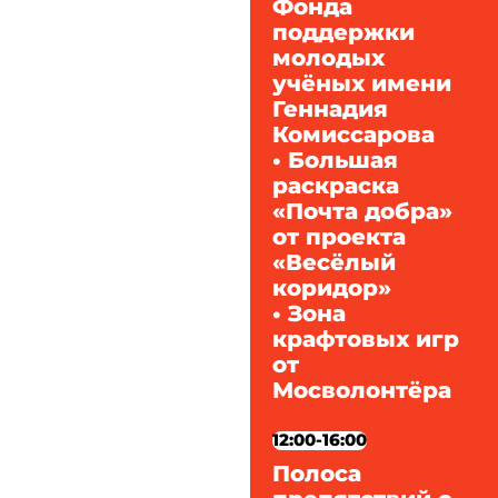
Фонда
поддержки
молодых
учёных имени
Геннадия
Комиссарова
• Большая
раскраска
«Почта добра»
от проекта
«Весёлый
коридор»
• Зона
крафтовых игр
от
Мосволонтёра
12:00-16:00
Полоса