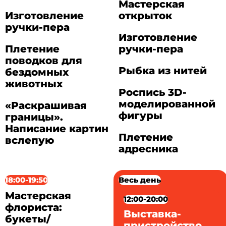
Мастерская
Изготовление
открыток
ручки-пера
Изготовление
Плетение
ручки-пера
поводков для
Рыбка из нитей
бездомных
животных
Роспись 3D-
моделированной
«Раскрашивая
фигуры
границы».
Написание картин
Плетение
вслепую
адресника
18:00-19:50
Весь день
Мастерская
12:00-20:00
флориста:
Выставка-
букеты/
пристройство