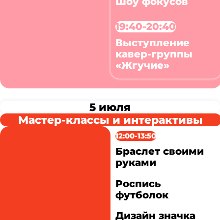
Шоу фокусов
19:40-20:40
Выступление
кавер-группы
«Жгучие»
5 июля
Мастер-классы и интерактивы
12:00-13:50
Браслет своими
руками
Роспись
футболок
Дизайн значка