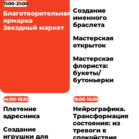
11:00-21:00
Создание
Благотворительная
именного
ярмарка
браслета
Звездный маркет
Мастерская
открыток
Мастерская
флориста:
букеты/
бутоньерки
14:00-15:50
15:00-16:50
Плетение
Нейрографика.
адресника
Трансформация
состояния: из
Создание
тревоги в
игрушки для
спокойствие