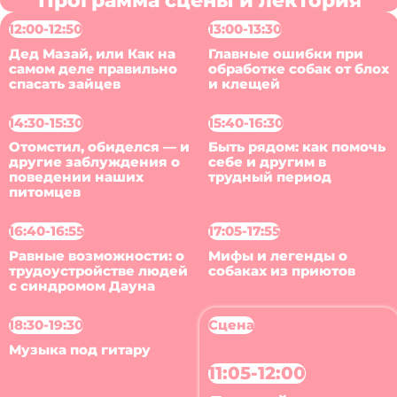
12:00-12:50
13:00-13:30
Дед Мазай, или Как на
Главные ошибки при
самом деле правильно
обработке собак от блох
спасать зайцев
и клещей
14:30-15:30
15:40-16:30
Отомстил, обиделся — и
Быть рядом: как помочь
другие заблуждения о
себе и другим в
поведении наших
трудный период
питомцев
16:40-16:55
17:05-17:55
Равные возможности: о
Мифы и легенды о
трудоустройстве людей
собаках из приютов
с синдромом Дауна
18:30-19:30
Сцена
Музыка под гитару
11:05-12:00