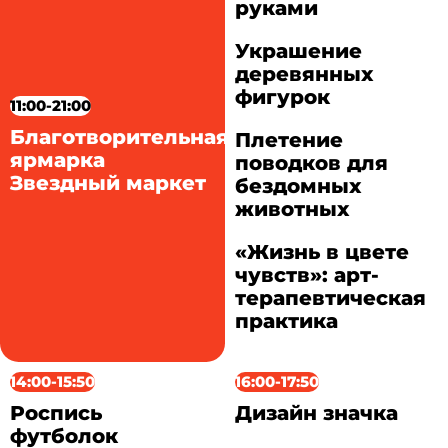
руками
Украшение
деревянных
фигурок
11:00-21:00
Благотворительная
Плетение
ярмарка
поводков для
Звездный маркет
бездомных
животных
«Жизнь в цвете
чувств»: арт-
терапевтическая
практика
14:00-15:50
16:00-17:50
Роспись
Дизайн значка
футболок