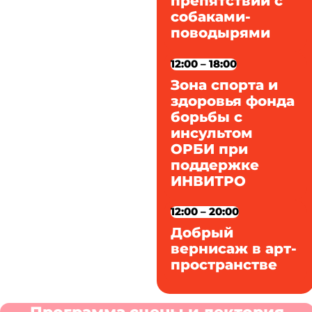
препятствий с
собаками-
поводырями
12:00 – 18:00
Зона спорта и
здоровья фонда
борьбы с
инсультом
ОРБИ при
поддержке
ИНВИТРО
12:00 – 20:00
Добрый
вернисаж в арт-
пространстве
Программа сцены и лектория